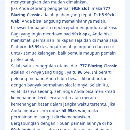
menyenangkan dan mudah dimainkan.
Jika Anda seorang penggemar
99zk slot
, maka
777
Blazing Classic
adalah pilihan yang tepat. Di
h5 99zk
web
, Anda bisa langsung memainkannya melalui
browser tanpa perlu repot-repot mengunduh aplikasi.
Bagi yang ingin mendownload
99zk apk
, Anda bisa
menikmati permainan ini kapan saja dan di mana saja.
Platform
h5 99zk
sangat ramah pengguna dan cocok
untuk semua kalangan, baik pemula maupun pemain
profesional.
Salah satu keunggulan utama dari
777 Blazing Classic
adalah RTP-nya yang tinggi, yaitu
96.5%
. Ini berarti
peluang menang Anda lebih besar dibandingkan
dengan banyak permainan slot lainnya. Selain itu,
volatilitasnya sedang, sehingga Anda bisa menikmati
kemenangan kecil secara rutin atau meraih
kemenangan besar dalam jangka waktu tertentu. Jika
Anda mencari cara untuk
h5 99zk win
, maka
permainan ini sangat direkomendasikan.
Bergabunglah dengan ribuan pemain lainnya di
h5
99zk login
dan rasakan sensasi bermain slot online