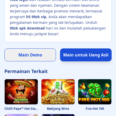
yang aman dan nyaman. Dengan sistem keamanan
terpercaya dan berbagai promosi menarik, termasuk
program
h5 99zk vip
, Anda akan mendapatkan
pengalaman bermain yang tak terlupakan. Unduh
99zk apk download
hari ini dan mulailah petualangan
Anda menuju jackpot besar!
Main Demo
Main untuk Uang Asli
Permainan Terkait
Chilli Pepe™ Hot Stacks
Mahjong Wins
Fire Hot 100