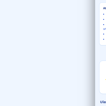
A
un
Ula
Ula