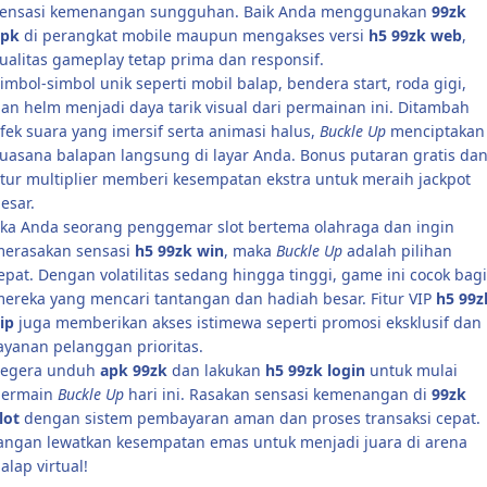
ensasi kemenangan sungguhan. Baik Anda menggunakan
99zk
apk
di perangkat mobile maupun mengakses versi
h5 99zk web
,
ualitas gameplay tetap prima dan responsif.
imbol-simbol unik seperti mobil balap, bendera start, roda gigi,
an helm menjadi daya tarik visual dari permainan ini. Ditambah
fek suara yang imersif serta animasi halus,
Buckle Up
menciptakan
uasana balapan langsung di layar Anda. Bonus putaran gratis da
itur multiplier memberi kesempatan ekstra untuk meraih jackpot
esar.
ika Anda seorang penggemar slot bertema olahraga dan ingin
erasakan sensasi
h5 99zk win
, maka
Buckle Up
adalah pilihan
epat. Dengan volatilitas sedang hingga tinggi, game ini cocok bagi
ereka yang mencari tantangan dan hadiah besar. Fitur VIP
h5 99z
ip
juga memberikan akses istimewa seperti promosi eksklusif dan
ayanan pelanggan prioritas.
Segera unduh
apk 99zk
dan lakukan
h5 99zk login
untuk mulai
bermain
Buckle Up
hari ini. Rasakan sensasi kemenangan di
99zk
lot
dengan sistem pembayaran aman dan proses transaksi cepat.
angan lewatkan kesempatan emas untuk menjadi juara di arena
alap virtual!