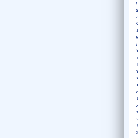
s
k
S
d
e
s
f
b
J
m
t
m
v
l
s
J
b