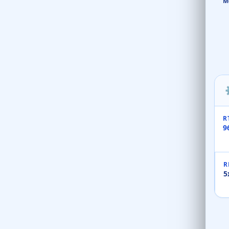
M
R
9
R
5