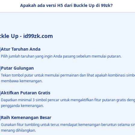
Apakah ada versi H5 dari Buckle Up di 99zk?
kle Up - id99zk.com
Atur Taruhan Anda
Pilih jumlah taruhan yang ingin Anda pasang sebelum memulai putaran.
Putar Gulungan
Tekan tombol putar untuk memulai permainan dan lihat apakah kombinasi simb
membawa kemenangan.
Aktifkan Putaran Gratis
Dapatkan minimal 3 simbol pencar untuk mengaktifkan fitur putaran gratis den
pengganda kemenangan.
Raih Kemenangan Besar
Gunakan fitur tumbling untuk terus mendapat kemenangan beruntun selama si
menang dihilangkan.