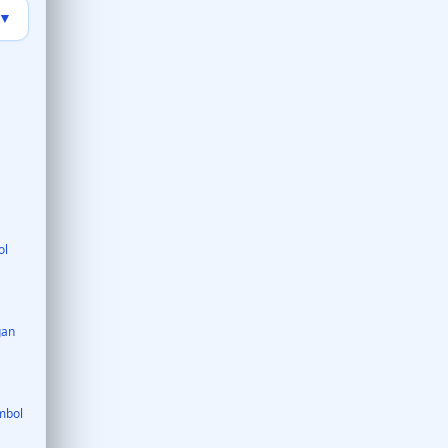
▼
ol
gan
mbol