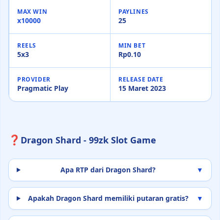
MAX WIN
PAYLINES
x10000
25
REELS
MIN BET
5x3
Rp0.10
PROVIDER
RELEASE DATE
Pragmatic Play
15 Maret 2023
❓
Dragon Shard - 99zk Slot Game
Apa RTP dari Dragon Shard?
▼
Apakah Dragon Shard memiliki putaran gratis?
▼