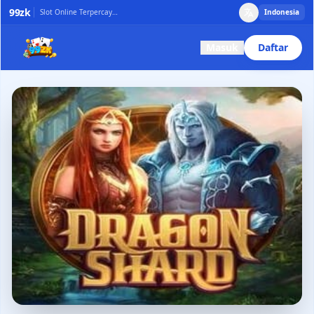
99zk
Slot Online Terpercaya Indonesia
Indonesia
Masuk
Daftar