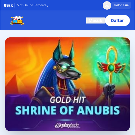
99zk
Slot Online Terpercaya Indonesia
Indonesia
Masuk
Daftar