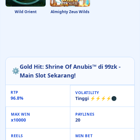
Wild Orient
Almighty Zeus Wilds
Gold Hit: Shrine Of Anubis™ di 99zk -
⚙️
Main Slot Sekarang!
RTP
VOLATILITY
96.8%
Tinggi ⚡⚡⚡⚡🌑
MAX WIN
PAYLINES
x10000
20
REELS
MIN BET