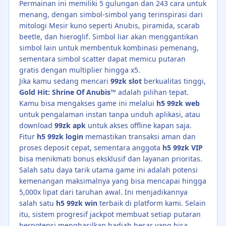
Permainan ini memiliki 5 gulungan dan 243 cara untuk
menang, dengan simbol-simbol yang terinspirasi dari
mitologi Mesir kuno seperti Anubis, piramida, scarab
beetle, dan hieroglif. Simbol liar akan menggantikan
simbol lain untuk membentuk kombinasi pemenang,
sementara simbol scatter dapat memicu putaran
gratis dengan multiplier hingga x5.
Jika kamu sedang mencari
99zk slot
berkualitas tinggi,
Gold Hit: Shrine Of Anubis™
adalah pilihan tepat.
Kamu bisa mengakses game ini melalui
h5 99zk web
untuk pengalaman instan tanpa unduh aplikasi, atau
download
99zk apk
untuk akses offline kapan saja.
Fitur
h5 99zk login
memastikan transaksi aman dan
proses deposit cepat, sementara anggota
h5 99zk VIP
bisa menikmati bonus eksklusif dan layanan prioritas.
Salah satu daya tarik utama game ini adalah potensi
kemenangan maksimalnya yang bisa mencapai hingga
5,000x lipat dari taruhan awal. Ini menjadikannya
salah satu
h5 99zk win
terbaik di platform kami. Selain
itu, sistem progresif jackpot membuat setiap putaran
berpotensi menghasilkan hadiah besar yang bisa