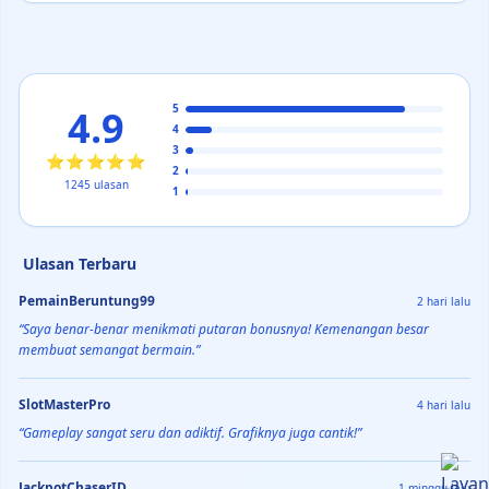
Ulasan Pemain
5
4.9
4
3
⭐⭐⭐⭐⭐
2
1245 ulasan
1
Ulasan Terbaru
PemainBeruntung99
2 hari lalu
“Saya benar-benar menikmati putaran bonusnya! Kemenangan besar
membuat semangat bermain.”
SlotMasterPro
4 hari lalu
“Gameplay sangat seru dan adiktif. Grafiknya juga cantik!”
JackpotChaserID
1 minggu lalu