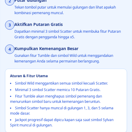
Putar Gulungan
2
Tekan tombol putar untuk memulai gulungan dan lihat apakah
kombinasi pemenang muncul.
Aktifkan Putaran Gratis
3
Dapatkan minimal 3 simbol Scatter untuk membuka fitur Putaran
Gratis dengan pengganda hingga x5.
Kumpulkan Kemenangan Besar
4
Gunakan fitur Tumble dan simbol Wild untuk menggandakan
kemenangan Anda selama permainan berlangsung.
Aturan & Fitur Utama
Simbol Wild menggantikan semua simbol kecuali Scatter.
Minimal 3 simbol Scatter memicu 10 Putaran Gratis.
Fitur Tumble akan menghapus simbol pemenang dan
menurunkan simbol baru untuk kemenangan beruntun.
Simbol Scatter hanya muncul di gulungan 1, 3, dan 5 selama
mode dasar.
Jackpot progresif dapat dipicu kapan saja saat simbol Sylvan
Spirit muncul di gulungan.